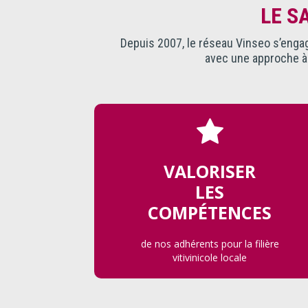
LE S
Depuis 2007, le réseau Vinseo s’engage
avec une approche à l
VALORISER
LES
COMPÉTENCES
de nos adhérents pour la filière
vitivinicole locale