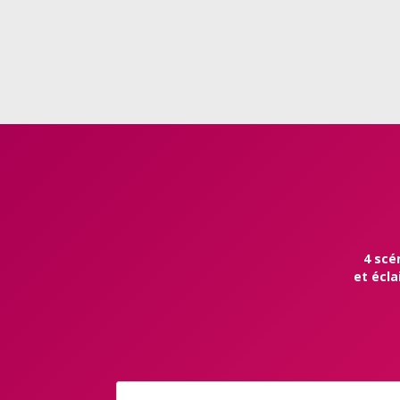
4 scé
et écla