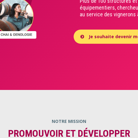
Plus de 100 structures et
équipementiers, chercheurs
au service des vignerons
Je souhaite devenir 
NOTRE MISSION
PROMOUVOIR ET DÉVELOPPER