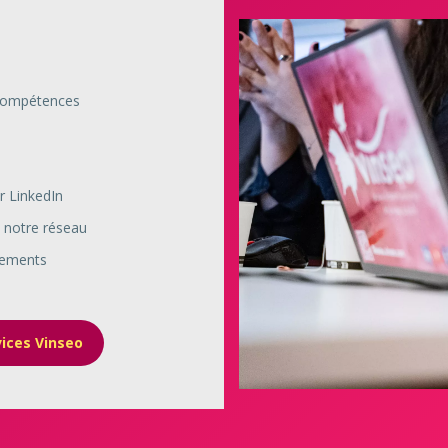
s
compétences
r LinkedIn
 notre réseau
nements
vices Vinseo