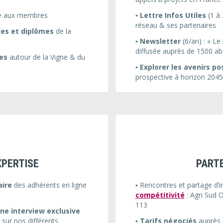
e aux membres
▪️ Lettre Infos Utiles
(1 à 
réseau & ses partenaires
les et diplômes
de la
▪️ Newsletter
(6/an) :
« Le 
diffusée auprès de 1500 a
les
autour de la Vigne & du
▪️
Explorer les avenirs pos
prospective à horizon 204
XPERTISE
PARTE
aire
des adhérents en ligne
▪️ Rencontres et partage d’
compétitivité
:
Agri Sud 
113
ne
interview exclusive
e sur nos différents
▪️
Tarifs négociés
auprès d