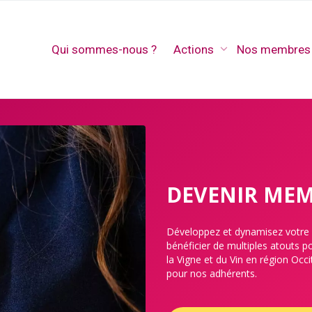
Qui sommes-nous ?
Actions
Nos membres
DEVENIR MEM
Développez et dynamisez votre rés
bénéficier de multiples atouts po
la Vigne et du Vin en région Occ
pour nos adhérents.