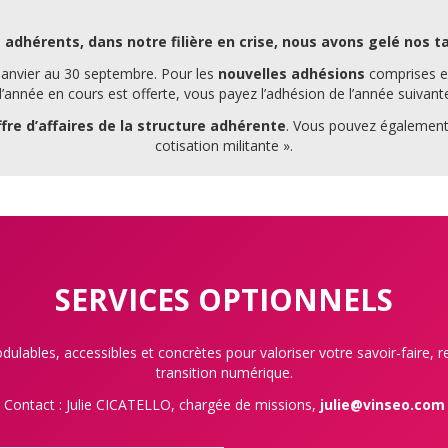
 adhérents, dans notre filière en crise, nous avons gelé nos ta
janvier au 30 septembre.
Pour les
nouvelles adhésions
comprises e
’année en cours est offerte, vous payez l’adhésion de l’année suivant
fre d’affaires de la structure adhérente
. Vous pouvez également 
cotisation militante ».
SERVICES OPTIONNELS
ulables, accessibles et concrètes
pour valoriser votre savoir-faire, r
transition numérique.
Contact : Julie CICATELLO, chargée de missions,
julie@vinseo.com