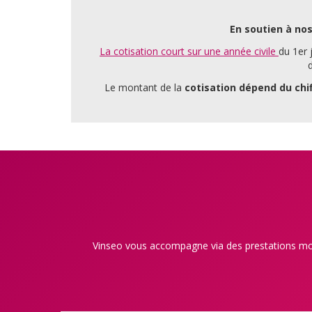
En soutien à nos
La cotisation court sur une année civile
du 1er 
d
Le montant de la
cotisation dépend du chif
Vinseo vous accompagne via des prestations mod