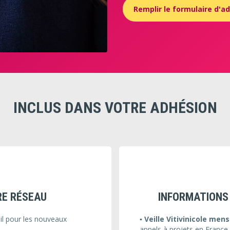
Remplir le formulaire d'a
INCLUS DANS VOTRE ADHÉSION
RE RÉSEAU
INFORMATIONS 
il pour les nouveaux
▪️ Veille Vitivinicole
mensu
appels à projets en France 