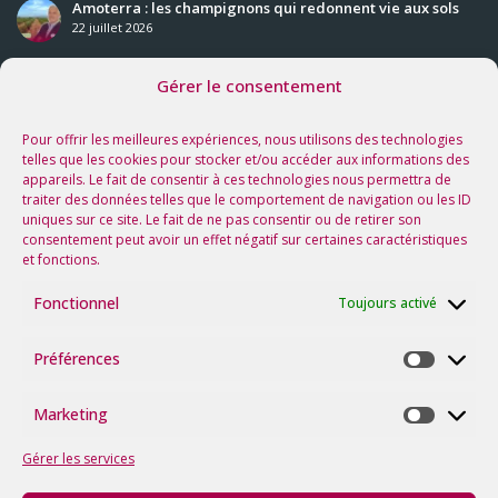
Amoterra : les champignons qui redonnent vie aux sols
22 juillet 2026
Gérer le consentement
Nos prochaines rencontres
Voir tous les événements
Pour offrir les meilleures expériences, nous utilisons des technologies
telles que les cookies pour stocker et/ou accéder aux informations des
appareils. Le fait de consentir à ces technologies nous permettra de
Suivez-nous sur les réseaux !
traiter des données telles que le comportement de navigation ou les ID
uniques sur ce site. Le fait de ne pas consentir ou de retirer son
consentement peut avoir un effet négatif sur certaines caractéristiques
et fonctions.
Fonctionnel
Toujours activé
Préférences
Préfére
Marketing
Marketi
Gérer les services