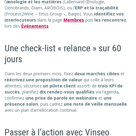
l’
œnologie et les matières
(Lallemand Œnologie,
Oenobrands, Diam, ARÔBOIS), ou l’
ERP et la traçabilité
(Process2Wine – Ertus Group –, Baqio). Vous
identifiez vos
interlocuteurs
dans la page
Membres
puis
les rencontrez
lors des
Événements
.
Une check-list « relance » sur 60
jours
Dans les deux premiers mois, fixez
deux marchés cibles
et
réécrivez une proposition de valeur
qui colle à leurs
attentes, sécurisez
un pilote client
assorti de
trois KPI de
succès
, planifiez
dix rendez-vous qualifiés
via l’agenda,
confirmez
une prise de parole en webinaire
et
une
présence salon
, puis cadrez
une note de veille mensuelle
avec un plan d’amélioration continue.
Passer à l’action avec Vinseo