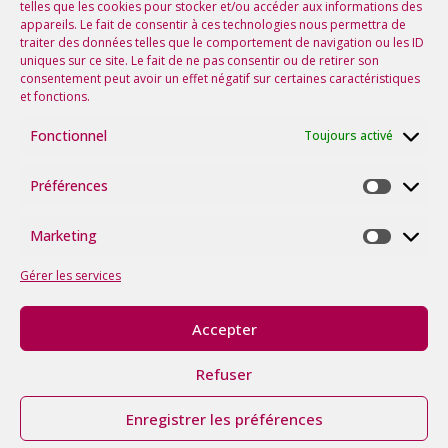
telles que les cookies pour stocker et/ou accéder aux informations des
appareils. Le fait de consentir à ces technologies nous permettra de
Suivez-nous sur les réseaux !
traiter des données telles que le comportement de navigation ou les ID
uniques sur ce site. Le fait de ne pas consentir ou de retirer son
consentement peut avoir un effet négatif sur certaines caractéristiques
et fonctions.
Fonctionnel
Toujours activé
Préférences
Préfére
Marketing
Marketi
Gérer les services
Accepter
©2026
tous
Refuser
droits
Politique
Mentions
Avec le soutien de la
réservés.
itk
|
|
de
Légales
Région Occitanie
Made
Cookies
Enregistrer les préférences
with ♥