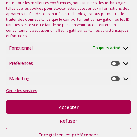
Voir tous les événements
Pour offrir les meilleures expériences, nous utilisons des technologies
telles que les cookies pour stocker et/ou accéder aux informations des
appareils. Le fait de consentir à ces technologies nous permettra de
Suivez-nous sur les réseaux !
traiter des données telles que le comportement de navigation ou les ID
uniques sur ce site. Le fait de ne pas consentir ou de retirer son
consentement peut avoir un effet négatif sur certaines caractéristiques
et fonctions.
Fonctionnel
Toujours activé
Préférences
Préfére
Marketing
Marketi
Gérer les services
Accepter
©2026
tous
Refuser
droits
Politique
Mentions
Avec le soutien de la
réservés.
itk
|
|
de
Légales
Région Occitanie
Made
Cookies
Enregistrer les préférences