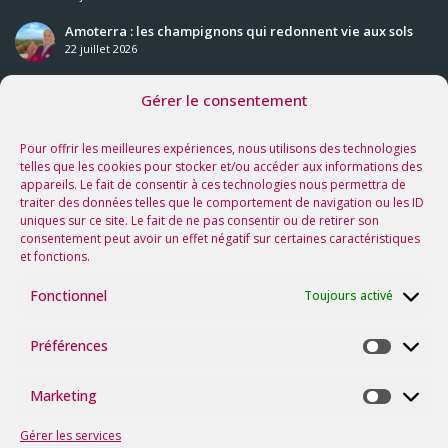
Amoterra : les champignons qui redonnent vie aux sols
22 juillet 2026
Gérer le consentement
Nos prochaines rencontres
Voir tous les événements
Pour offrir les meilleures expériences, nous utilisons des technologies
telles que les cookies pour stocker et/ou accéder aux informations des
appareils. Le fait de consentir à ces technologies nous permettra de
Suivez-nous sur les réseaux !
traiter des données telles que le comportement de navigation ou les ID
uniques sur ce site. Le fait de ne pas consentir ou de retirer son
consentement peut avoir un effet négatif sur certaines caractéristiques
et fonctions.
Fonctionnel
Toujours activé
Préférences
Préfére
Marketing
Marketi
Gérer les services