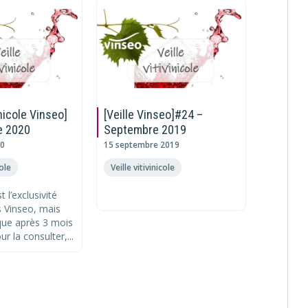
inicole Vinseo]
[Veille Vinseo]#24 –
[Veille 
e 2020
Septembre 2019
#29 Fév
20
15 septembre 2019
10 février
cole
Veille vitivinicole
Veille vit
t l’exclusivité
Cette veil
 Vinseo, mais
des memb
que après 3 mois
devient 
our la consulter,...
: cliquez 