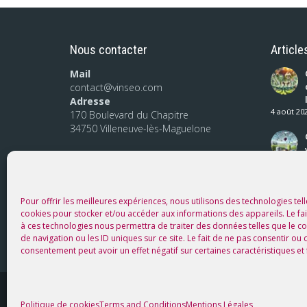
Nous contacter
Article
Mail
contact@vinseo.com
Adresse
4 août 20
170 Boulevard du Chapitre
34750 Villeneuve-lès-Maguelone
Pour offrir les meilleures expériences, nous utilisons des technologies tell
cookies pour stocker et/ou accéder aux informations des appareils. Le fai
à ces technologies nous permettra de traiter des données telles que le
de navigation ou les ID uniques sur ce site. Le fait de ne pas consentir ou 
consentement peut avoir un effet négatif sur certaines caractéristiques et 
©2026 tous droits réservés. Made with ♥
Ment
itk
|
Politique de cookies
Terms and Conditions
Mentions Légales
by
Léga