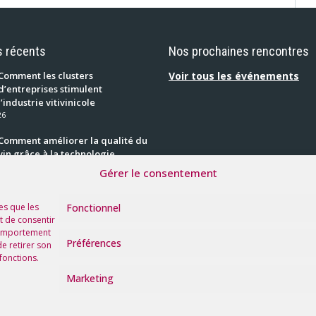
s récents
Nos prochaines rencontres
Comment les clusters
Voir tous les événements
d’entreprises stimulent
l’industrie vitivinicole
26
Comment améliorer la qualité du
vin grâce à la technologie
28 juillet 2026
Gérer le consentement
Amoterra : les champignons qui
redonnent vie aux sols
Fonctionnel
es que les
22 juillet 2026
t de consentir
 comportement
Préférences
de retirer son
fonctions.
Marketing
ions
Politique de
|
les
Cookies