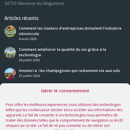
34750 Villeneuve-lès-Maguelone
Articles récents
Comment les clusters d’entreprises stimulent l’industrie
vitivinicole
4 août 2026
Comment améliorer la qualité du vin grâce à la
technologie
28 juillet 2026
Amoterra : les champignons qui redonnent vie aux sols
22 juillet 2026
Gérer le consentement
Nos prochaines rencontres
Voir tous les événements
Pour offrir les meilleures expériences, nous utilisons des technologies
telles que les cookies pour stocker et/ou accéder aux informations des
appareils. Le fait de consentir à ces technologies nous permettra de
Suivez-nous sur les réseaux !
traiter des données telles que le comportement de navigation ou les ID
uniques sur ce site. Le fait de ne pas consentir ou de retirer son