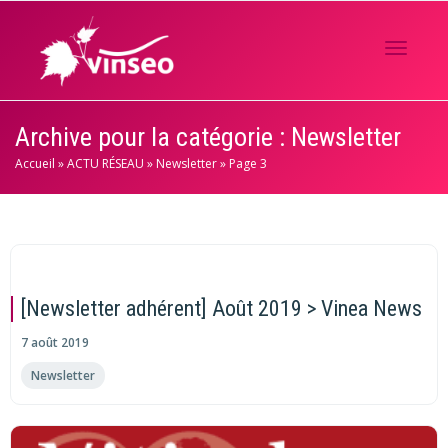
Activer/
Archive pour la catégorie : Newsletter
Accueil
»
ACTU RÉSEAU
»
Newsletter
»
Page 3
navigati
[Newsletter adhérent] Août 2019 > Vinea News
7 août 2019
Newsletter