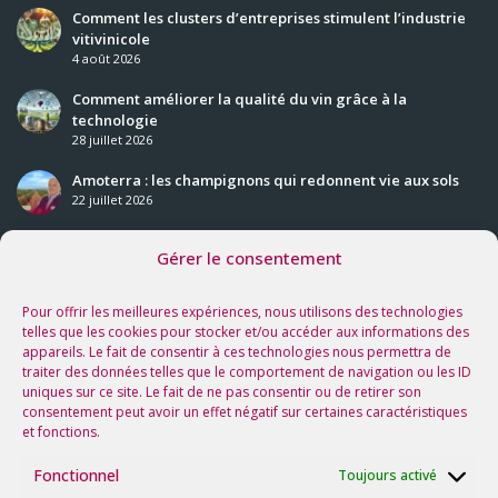
Comment les clusters d’entreprises stimulent l’industrie
vitivinicole
4 août 2026
Comment améliorer la qualité du vin grâce à la
technologie
28 juillet 2026
Amoterra : les champignons qui redonnent vie aux sols
22 juillet 2026
Gérer le consentement
Nos prochaines rencontres
Voir tous les événements
Pour offrir les meilleures expériences, nous utilisons des technologies
telles que les cookies pour stocker et/ou accéder aux informations des
appareils. Le fait de consentir à ces technologies nous permettra de
Suivez-nous sur les réseaux !
traiter des données telles que le comportement de navigation ou les ID
uniques sur ce site. Le fait de ne pas consentir ou de retirer son
consentement peut avoir un effet négatif sur certaines caractéristiques
et fonctions.
Fonctionnel
Toujours activé