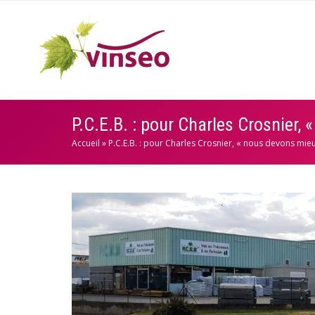
P.C.E.B. : pour Charles Crosnier
Accueil
»
P.C.E.B. : pour Charles Crosnier, « nous devons m