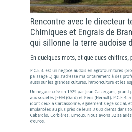
Rencontre avec le directeur t
Chimiques et Engrais de Bra
qui sillonne la terre audoise
En quelques mots, et quelques chiffres,
P.C.E.B. est un négoce audois en agrofournitures (prod
palissage…) qui s’adresse majoritairement à des profes
aussi sur les grandes cultures, l’arboriculture et les e
Un négoce créé en 1929 par Jean Caizergues, grand-pè
aux sociétés JEEM (Gard) et Péris (Hérault). P.C.E.B. 
(dont deux à Carcassonne, également siège social, et 
implantées au plus près de leurs 3 000 clients dans to
Cabardès, Corbières, Limoux. Nous avons 32 salariés et
d’euros.