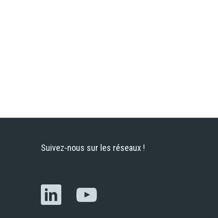
é dans les outils
Le 27 novembre 2014, la
es au service de la
population des communes de
s vins et des
la vallée du Libron, de
x, le groupe Ertus,
Faugères à Vias, dans
l’Hérault,...
Suivez-nous sur les réseaux !