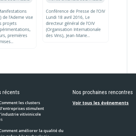
Manifestations
Conférence de Presse de l’OIV
Spécialis
I) de l’Ademe vise
Lundi 18 avril 2016, Le
numériqu
s projets
directeur général de l’OIV
filière de
xpérimentations,
(Organisation Internationale
spiritueu
rs, premières
des Vins), Jean-Marie...
au...
mises...
s récents
Nos prochaines rencontres
Comment les clusters
Voir tous les événements
d’entreprises stimulent
l’industrie vitivinicole
26
Comment améliorer la qualité du