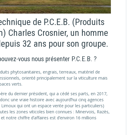
echnique de P.C.E.B. (Produits
m) Charles Crosnier, un homme
 depuis 32 ans pour son groupe.
 pouvez-vous nous présenter P.C.E.B. ?
uits phytosanitaires, engrais, terreaux, matériel de
sionnels, orienté principalement sur la viticulture mais
spaces verts.
re du dernier président, qui a cédé ses parts, en 2017,
a donc une vraie histoire avec aujourd’hui cinq agences
Limoux qui ont un espace vente pour les particuliers)
utes les zones viticoles bien connues : Minervois, Razès,
 notre chiffre d’affaires est d’environ 16 millions