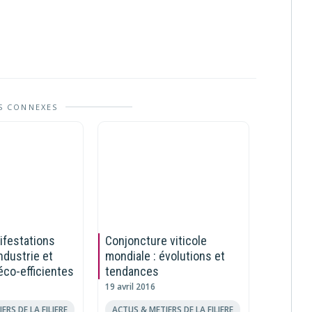
S CONNEXES
ifestations
Conjoncture viticole
Le group
Industrie et
mondiale : évolutions et
et ses
éco-efficientes
tendances
clés de 
19 avril 2016
9 mai 201
ERS DE LA FILIERE
ACTUS & METIERS DE LA FILIERE
ACTUS & 