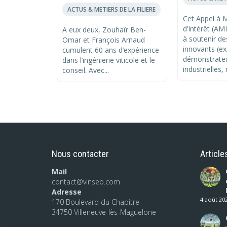
ACTUS & METIERS DE LA FILIERE
Cet Appel à 
d’Intérêt (AM
A eux deux, Zouhaïr Ben-
à soutenir de
Omar et François Arnaud
innovants (e
cumulent 60 ans d’expérience
démonstrateu
dans l’ingénierie viticole et le
industrielles, 
conseil. Avec...
Nous contacter
Article
Mail
contact@vinseo.com
Adresse
4 août 20
170 Boulevard du Chapitre
34750 Villeneuve-lès-Maguelone