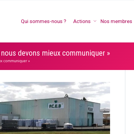
Qui sommes-nous ?
Actions
Nos membres
, « nous devons mieux communiquer »
ieux communiquer »