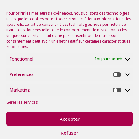
Nos prochaines rencontres
Voir tous les événements
Pour offrir les meilleures expériences, nous utilisons des technologies
telles que les cookies pour stocker et/ou accéder aux informations des
appareils. Le fait de consentir à ces technologies nous permettra de
Suivez-nous sur les réseaux !
traiter des données telles que le comportement de navigation ou les ID
uniques sur ce site. Le fait de ne pas consentir ou de retirer son
consentement peut avoir un effet négatif sur certaines caractéristiques
et fonctions.
Fonctionnel
Toujours activé
Préférences
Préfére
Marketing
Marketi
Gérer les services
Accepter
©2026
tous
Refuser
droits
Politique
Mentions
Avec le soutien de la
réservés.
itk
|
|
de