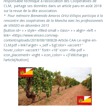
responsable technique à l’association des Coopératives de
CLM, partage ses données dans un article paru en août 2018
sur la revue de la dite association.
* Pour mémoire Bienvenido Amoros Ortiz-Villajos participa à la
rencontre des coopératives de la Mancha avec les professionnels
de VINSEO en décembre 2015
[button id= » » style= »filled-small » class= » » align= »left »
link= »https://www.vinseo.com/wp-
content/uploads/2018/08/180828-Article-CAA-Le-vigne-en-
CLM.pdf » linkTarget= »_self » bgColor= »accent1″
hover_color= »accent1″ font= »18″ icon= »file-pdf »
icon_placement= »right » icon_color= » »]Téléchargez
l’article[/button]