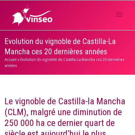
Activer/
Evolution du vignoble de Castilla-La
Mancha ces 20 dernières années
navigati
Accueil
»
Evolution du vignoble de Castilla-La Mancha ces 20 dernières
années
Le vignoble de Castilla-la Mancha
(CLM), malgré une diminution de
250 000 ha ce dernier quart de
siècle est aujourd’hui le plus