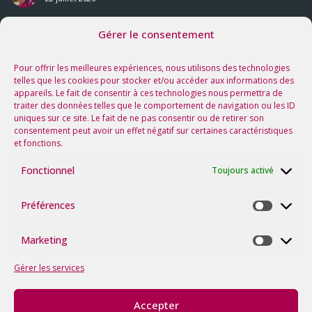
Gérer le consentement
Nos prochaines rencontres
Voir tous les événements
Pour offrir les meilleures expériences, nous utilisons des technologies
telles que les cookies pour stocker et/ou accéder aux informations des
appareils. Le fait de consentir à ces technologies nous permettra de
Suivez-nous sur les réseaux !
traiter des données telles que le comportement de navigation ou les ID
uniques sur ce site. Le fait de ne pas consentir ou de retirer son
consentement peut avoir un effet négatif sur certaines caractéristiques
et fonctions.
Fonctionnel
Toujours activé
Préférences
Préfére
Marketing
Marketi
Gérer les services
Accepter
©2026