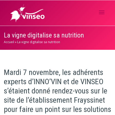
Activer/
La vigne digitalise sa nutrition
Accueil
»
La vigne digitalise sa nutrition
navigati
Mardi 7 novembre, les adhérents
experts d’INNO’VIN et de VINSEO
s’étaient donné rendez-vous sur le
site de l’établissement Frayssinet
pour faire un point sur les solutions