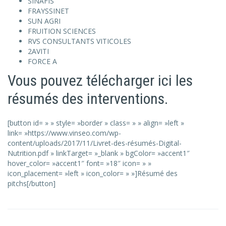
SINAFIS
FRAYSSINET
SUN AGRI
FRUITION SCIENCES
RVS CONSULTANTS VITICOLES
2AVITI
FORCE A
Vous pouvez télécharger ici les
résumés des interventions.
[button id= » » style= »border » class= » » align= »left »
link= »https://www.vinseo.com/wp-
content/uploads/2017/11/Livret-des-résumés-Digital-
Nutrition.pdf » linkTarget= »_blank » bgColor= »accent1″
hover_color= »accent1″ font= »18″ icon= » »
icon_placement= »left » icon_color= » »]Résumé des
pitchs[/button]