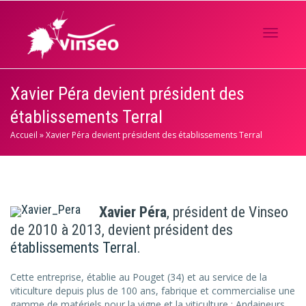
Activer/
Xavier Péra devient président des
établissements Terral
navigati
Accueil
»
Xavier Péra devient président des établissements Terral
Xavier Péra
, président de Vinseo
de 2010 à 2013, devient président des
établissements Terral
.
Cette entreprise, établie au Pouget (34) et au service de la
viticulture depuis plus de 100 ans, fabrique et commercialise une
gamme de matériels pour la vigne et la viticulture : Andaineurs,