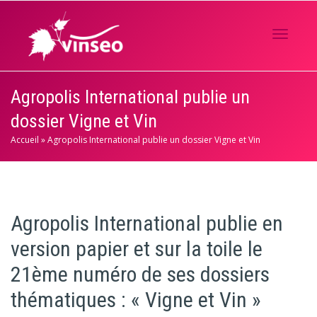
Activer/
Agropolis International publie un
dossier Vigne et Vin
navigati
Accueil
»
Agropolis International publie un dossier Vigne et Vin
Agropolis International publie en
version papier et sur la toile le
21ème numéro de ses dossiers
thématiques : « Vigne et Vin »