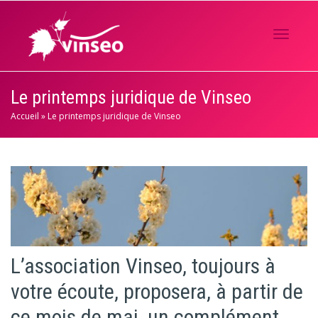
Activer/
Le printemps juridique de Vinseo
Accueil
»
Le printemps juridique de Vinseo
navigati
L’association Vinseo, toujours à
votre écoute, proposera, à partir de
ce mois de mai, un complément