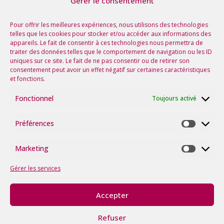
Gérer le consentement
Nos prochaines rencontres
Voir tous les événements
Pour offrir les meilleures expériences, nous utilisons des technologies
telles que les cookies pour stocker et/ou accéder aux informations des
appareils. Le fait de consentir à ces technologies nous permettra de
Suivez-nous sur les réseaux !
traiter des données telles que le comportement de navigation ou les ID
uniques sur ce site. Le fait de ne pas consentir ou de retirer son
consentement peut avoir un effet négatif sur certaines caractéristiques
et fonctions.
Fonctionnel
Toujours activé
Préférences
Préfére
Marketing
Marketi
Gérer les services
Accepter
©2026
tous
Refuser
droits
Politique
Mentions
Avec le soutien de la