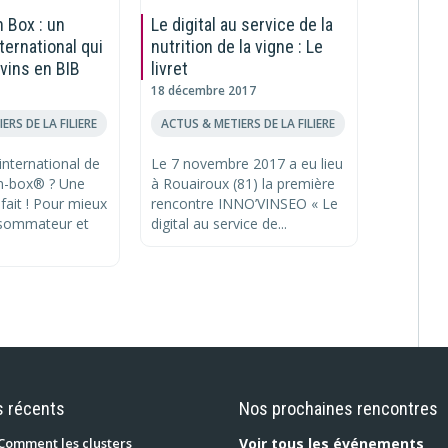
 Box : un
Le digital au service de la
La press
ternational qui
nutrition de la vigne : Le
Vinvent
 vins en BIB
livret
24 septem
18 décembre 2017
ACTUS & 
ERS DE LA FILIERE
ACTUS & METIERS DE LA FILIERE
La presse
les public
nternational de
Le 7 novembre 2017 a eu lieu
fierté de
in-box® ? Une
à Rouairoux (81) la première
Un...
fait ! Pour mieux
rencontre INNO’VINSEO « Le
nsommateur et
digital au service de...
s récents
Nos prochaines rencontres
Comment les clusters
Voir tous les événements