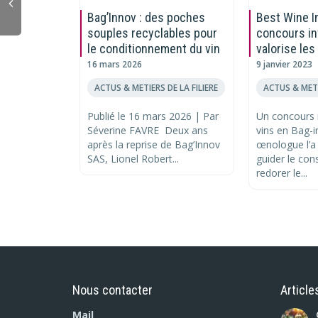
Bag’Innov : des poches
Best Wine In
souples recyclables pour
concours in
le conditionnement du vin
valorise les
16 mars 2026
9 janvier 2023
ACTUS & METIERS DE LA FILIERE
ACTUS & METI
Publié le 16 mars 2026 | Par
Un concours i
Séverine FAVRE Deux ans
vins en Bag-
après la reprise de Bag’Innov
œnologue l’a 
SAS, Lionel Robert...
guider le co
redorer le...
Nous contacter
Article
Mail