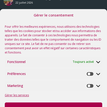
22 juillet 2026
Gérer le consentement
Nos prochaines rencontres
Voir tous les événements
Pour offrir les meilleures expériences, nous utilisons des technologies
telles que les cookies pour stocker et/ou accéder aux informations des
appareils. Le fait de consentir à ces technologies nous permettra de
Suivez-nous sur les réseaux !
traiter des données telles que le comportement de navigation ou les ID
uniques sur ce site. Le fait de ne pas consentir ou de retirer son
consentement peut avoir un effet négatif sur certaines caractéristiques
et fonctions.
Fonctionnel
Toujours activé
Préférences
Préfére
Marketing
Marketi
Gérer les services