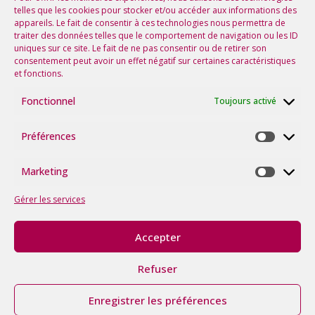
telles que les cookies pour stocker et/ou accéder aux informations des
appareils. Le fait de consentir à ces technologies nous permettra de
Suivez-nous sur les réseaux !
traiter des données telles que le comportement de navigation ou les ID
uniques sur ce site. Le fait de ne pas consentir ou de retirer son
consentement peut avoir un effet négatif sur certaines caractéristiques
et fonctions.
Fonctionnel
Toujours activé
Préférences
Préfére
Marketing
Marketi
Gérer les services
Accepter
©2026
tous
Refuser
droits
Politique
Mentions
Avec le soutien de la
réservés.
itk
|
|
de
Légales
Région Occitanie
Made
Cookies
Enregistrer les préférences
with ♥