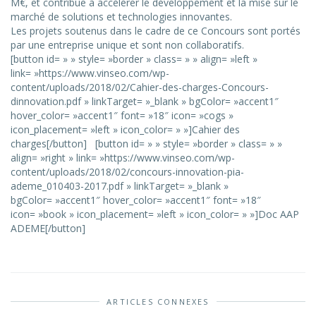
M€, et contribue à accélérer le développement et la mise sur le
marché de solutions et technologies innovantes.
Les projets soutenus dans le cadre de ce Concours sont portés
par une entreprise unique et sont non collaboratifs.
[button id= » » style= »border » class= » » align= »left »
link= »https://www.vinseo.com/wp-
content/uploads/2018/02/Cahier-des-charges-Concours-
dinnovation.pdf » linkTarget= »_blank » bgColor= »accent1″
hover_color= »accent1″ font= »18″ icon= »cogs »
icon_placement= »left » icon_color= » »]Cahier des
charges[/button] [button id= » » style= »border » class= » »
align= »right » link= »https://www.vinseo.com/wp-
content/uploads/2018/02/concours-innovation-pia-
ademe_010403-2017.pdf » linkTarget= »_blank »
bgColor= »accent1″ hover_color= »accent1″ font= »18″
icon= »book » icon_placement= »left » icon_color= » »]Doc AAP
ADEME[/button]
ARTICLES CONNEXES