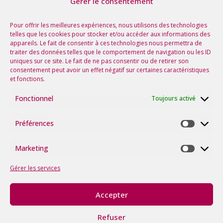
Gérer le consentement
Nos prochaines rencontres
Voir tous les événements
Pour offrir les meilleures expériences, nous utilisons des technologies
telles que les cookies pour stocker et/ou accéder aux informations des
appareils. Le fait de consentir à ces technologies nous permettra de
Suivez-nous sur les réseaux !
traiter des données telles que le comportement de navigation ou les ID
uniques sur ce site. Le fait de ne pas consentir ou de retirer son
consentement peut avoir un effet négatif sur certaines caractéristiques
et fonctions.
Fonctionnel
Toujours activé
Préférences
Préfére
Marketing
Marketi
Gérer les services
Accepter
©2026
tous
Refuser
droits
Politique
Mentions
Avec le soutien de la