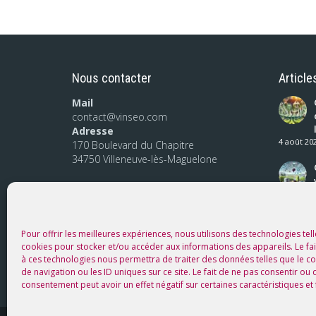
Nous contacter
Article
Mail
contact@vinseo.com
Adresse
4 août 20
170 Boulevard du Chapitre
34750 Villeneuve-lès-Maguelone
Pour offrir les meilleures expériences, nous utilisons des technologies tell
cookies pour stocker et/ou accéder aux informations des appareils. Le fai
à ces technologies nous permettra de traiter des données telles que le
de navigation ou les ID uniques sur ce site. Le fait de ne pas consentir ou 
consentement peut avoir un effet négatif sur certaines caractéristiques et 