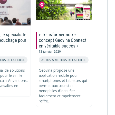
 le spécialiste
« Transformer notre
VitaVinu
 bouchage pour
concept Geovina Connect
mesure 
en véritable succès »
13 janvier
13 janvier 2020
ACTUS & 
ERS DE LA FILIERE
ACTUS & METIERS DE LA FILIERE
Composée
vin-œnolo
al de solutions
Geovina propose une
informati
our le vin, le
application mobile pour
création 
cain Vinventions,
smartphones et tablettes qui
des donn
ivesaltes en
permet aux touristes
monde du
oenophiles d’identifier
facilement et rapidement
l’offre...