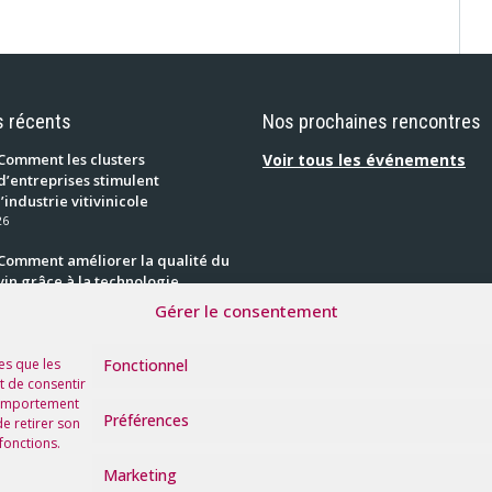
s récents
Nos prochaines rencontres
Comment les clusters
Voir tous les événements
d’entreprises stimulent
l’industrie vitivinicole
26
Comment améliorer la qualité du
vin grâce à la technologie
28 juillet 2026
Gérer le consentement
Amoterra : les champignons qui
redonnent vie aux sols
Fonctionnel
es que les
22 juillet 2026
t de consentir
 comportement
Préférences
de retirer son
fonctions.
Marketing