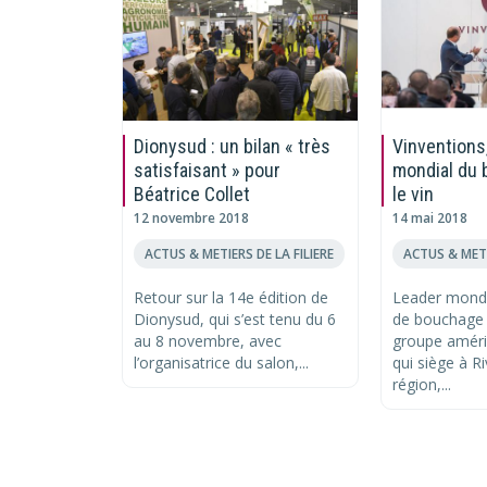
Dionysud : un bilan « très
Vinventions,
satisfaisant » pour
mondial du
Béatrice Collet
le vin
12 novembre 2018
14 mai 2018
ACTUS & METIERS DE LA FILIERE
ACTUS & METI
Retour sur la 14e édition de
Leader mondi
Dionysud, qui s’est tenu du 6
de bouchage p
au 8 novembre, avec
groupe améri
l’organisatrice du salon,...
qui siège à R
région,...