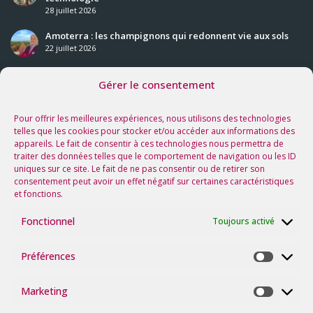
28 juillet 2026
Amoterra : les champignons qui redonnent vie aux sols
22 juillet 2026
Gérer le consentement
Nos prochaines rencontres
Voir tous les événements
Pour offrir les meilleures expériences, nous utilisons des technologies
telles que les cookies pour stocker et/ou accéder aux informations des
appareils. Le fait de consentir à ces technologies nous permettra de
Suivez-nous sur les réseaux !
traiter des données telles que le comportement de navigation ou les ID
uniques sur ce site. Le fait de ne pas consentir ou de retirer son
consentement peut avoir un effet négatif sur certaines caractéristiques
et fonctions.
Fonctionnel
Toujours activé
Préférences
Préfére
Marketing
Marketi