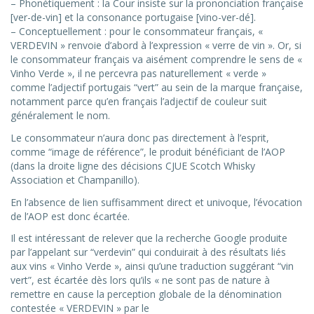
– Phonétiquement : la Cour insiste sur la prononciation française
[ver-de-vin] et la consonance portugaise [vino-ver-dé].
– Conceptuellement : pour le consommateur français, «
VERDEVIN » renvoie d’abord à l’expression « verre de vin ». Or, si
le consommateur français va aisément comprendre le sens de «
Vinho Verde », il ne percevra pas naturellement « verde »
comme l’adjectif portugais “vert” au sein de la marque française,
notamment parce qu’en français l’adjectif de couleur suit
généralement le nom.
Le consommateur n’aura donc pas directement à l’esprit,
comme “image de référence”, le produit bénéficiant de l’AOP
(dans la droite ligne des décisions CJUE Scotch Whisky
Association et Champanillo).
En l’absence de lien suffisamment direct et univoque, l’évocation
de l’AOP est donc écartée.
Il est intéressant de relever que la recherche Google produite
par l’appelant sur “verdevin” qui conduirait à des résultats liés
aux vins « Vinho Verde », ainsi qu’une traduction suggérant “vin
vert”, est écartée dès lors qu’ils « ne sont pas de nature à
remettre en cause la perception globale de la dénomination
contestée « VERDEVIN » par le