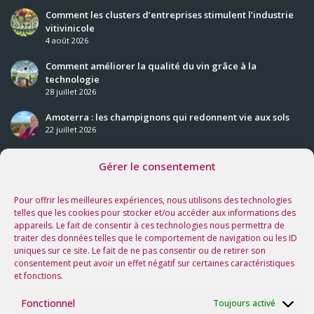
Comment les clusters d’entreprises stimulent l’industrie
vitivinicole
4 août 2026
Comment améliorer la qualité du vin grâce à la
technologie
28 juillet 2026
Amoterra : les champignons qui redonnent vie aux sols
22 juillet 2026
Gérer le consentement
Nos prochaines rencontres
Voir tous les événements
Pour offrir les meilleures expériences, nous utilisons des technologies
telles que les cookies pour stocker et/ou accéder aux informations des
appareils. Le fait de consentir à ces technologies nous permettra de
Suivez-nous sur les réseaux !
traiter des données telles que le comportement de navigation ou les ID
uniques sur ce site. Le fait de ne pas consentir ou de retirer son
consentement peut avoir un effet négatif sur certaines caractéristiques
et fonctions.
Fonctionnel
Toujours activé