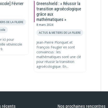
inicole] Février
Greenshield : « Réussir la
Comment
transition agroécologique
et profi
grâce aux
avantag
mathématiques »
14 avril 2
ERS DE LA FILIERE
8 mars 2024
ACTU RÉ
icole
ACTUS & METIERS DE LA FILIERE
Comment 
r ici pour
profiter
Jean-Pierre Plonquet et
ille vitivinicole
Introduct
François Feugier en sont
19.
cluster vi
convaincus : les
c’est acc
mathématiques sont une clé
pour réussir la transition
agroécologique. En...
s récents
Nos prochaines rencontres