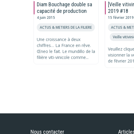
Diam Bouchage double sa
[Veille vitiv
capacité de production
2019 #18
4 juin 2015
15 février 2019
ACTUS & METIERS DE LA FILIERE
ACTUS & METI
Veille vitivin
Une croissance à deux
,
chiffres… La France en rêve.
Veuillez clique
Œneo le fait. Le mundillo de la
visionner la ve
filière viti-vinicole comme...
de février 20
Nous contacter
Article