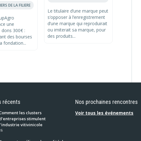
ERS DE LA FILIERE
ACTUS & 
Le titulaire d’une marque peut
s’opposer à l’enregistrement
SupAgro
La direct
d’une marque qui reproduirait
nce une
technolo
ou imiterait sa marque, pour
 dons 300€ :
s’implan
des produits...
tant des bourses
Languedo
a fondation...
Pyrénées.
s récents
Nos prochaines rencontres
Comment les clusters
Voir tous les événements
d’entreprises stimulent
l’industrie vitivinicole
26