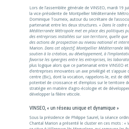
Lors de l’assemblée générale de VINSEO, mardi 19 ju
la vice-présidente de Montpellier Méditerranée Métro
Dominique Tourneix, autour du secrétaire de l’associ
partenariat entre les deux structures.
« Dans le cadre
Méditerranée Métropole met en place des politiques pub
des entreprises installées sur son territoire, quelle que s
des actions de prospection au niveau national et inter
Marion.
Dans cet objectif, Montpellier Méditerranée M
soutien à la création, au développement, à l’implantatio
favorise les synergies entre les entreprises, les labora
plus logique alors que ce partenariat entre VINSEO et
d’entreprises innovantes un axe privilégié et s’appu
centre (Bic), dont la vocation, rappelons-le, est de d
potentiel de croissance et d’emplois sur le territoire
stratégie en matière d’agro-écologie et de développem
développer la filière viticole.
VINSEO, « un réseau unique et dynamique »
Sous la présidence de Philippe Saurel, la séance ord
Chantal Marion a présenté le cluster en ces mots :
« 
se situe à Villeneuve-lès-Maguelone, qui regroupe les four