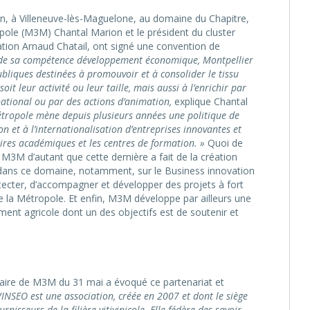
in, à Villeneuve-lès-Maguelone, au domaine du Chapitre,
pole (M3M) Chantal Marion et le président du cluster
ation Arnaud Chatail, ont signé une convention de
 de sa compétence développement économique, Montpellier
liques destinées à promouvoir et à consolider le tissu
oit leur activité ou leur taille, mais aussi à l’enrichir par
national ou par des actions d’animation,
explique Chantal
étropole mène depuis plusieurs années une politique de
n et à l’internationalisation d’entreprises innovantes et
toires académiques et les centres de formation. »
Quoi de
 M3M d’autant que cette dernière a fait de la création
ie dans ce domaine, notamment, sur le Business innovation
étecter, d’accompagner et développer des projets à fort
 de la Métropole. Et enfin, M3M développe par ailleurs une
ent agricole dont un des objectifs est de soutenir et
inaire de M3M du 31 mai a évoqué ce partenariat et
VINSEO est une association, créée en 2007 et dont le siège
nisseurs de la filière vitivinicole. Elle fédère des savoir-