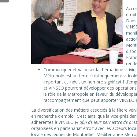
Accom
étroi
Dans 
VINSE
manif
actio
Montp
dispo
Franc
rende
Communiquer et valoriser la thématique vitivinico
Métropole est un terroir historiquement viticole
important et induit un nombre significatif d’emp
et VINSEO pourront développer des opérations
le rôle de la Métropole en faveur du développe
l’accompagnement que peut apporter VINSEO au
La diversification des métiers associés à la filière v
en recherche d’emploi. C’est ainsi que la vice-présid
adhérentes à VINSEO (
« afin de leur permettre de prés
organisées en partenariat étroit avec les acteurs loca
locale des jeunes de Montpellier Méditerranée Métro