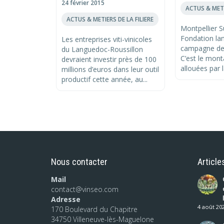
24 février 2015
ACTUS & METI
ACTUS & METIERS DE LA FILIERE
Montpellier 
Fondation la
Les entreprises viti-vinicoles
campagne de
du Languedoc-Roussillon
C’est le mon
devraient investir près de 100
allouées par l
millions d’euros dans leur outil
productif cette année, au...
Nous contacter
Article
Mail
contact@vinseo.com
Adresse
4 août 20
170 Boulevard du Chapitre
34750 Villeneuve-lès-Maguelone