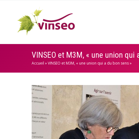
VINSEO et M3M, « une union qui 
Accueil
»
VINSEO et M3M, « une union qui a du bon sens »