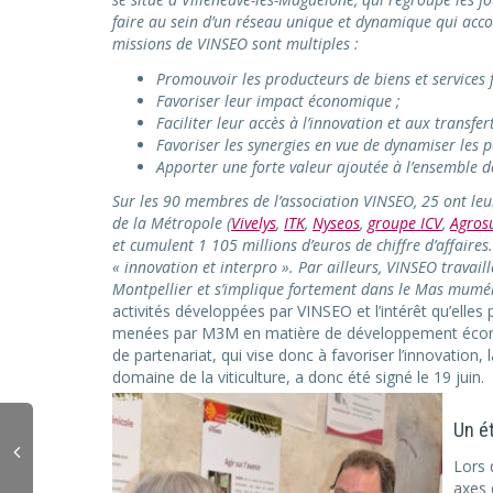
faire au sein d’un réseau unique et dynamique qui acco
missions de VINSEO sont multiples :
Promouvoir les producteurs de biens et services fou
Favoriser leur impact économique ;
Faciliter leur accès à l’innovation et aux transfer
Favoriser les synergies en vue de dynamiser les 
Apporter une forte valeur ajoutée à l’ensemble de 
Sur les 90 membres de l’association VINSEO, 25 ont leur
de la Métropole (
Vivelys
,
ITK
,
Nyseos
,
groupe ICV
,
Agros
et cumulent 1 105 millions d’euros de chiffre d’affaire
« innovation et interpro ». Par ailleurs, VINSEO travail
Montpellier et s’implique fortement dans le Mas mumé
activités développées par VINSEO et l’intérêt qu’elles
menées par M3M en matière de développement économ
de partenariat, qui vise donc à favoriser l’innovation,
domaine de la viticulture, a donc été signé le 19 juin.
Un ét
Lors 
axes 