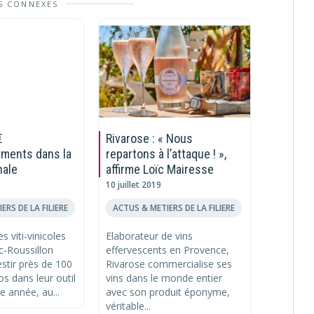
S CONNEXES
€
Rivarose : « Nous
Clapasu
ements dans la
repartons à l’attaque ! »,
privilég
nale
affirme Loïc Mairesse
France 
10 juillet 2019
13 septem
ERS DE LA FILIERE
ACTUS & METIERS DE LA FILIERE
ACTUS & 
s viti-vinicoles
Elaborateur de vins
Fourniss
-Roussillon
effervescents en Provence,
cave et 
estir près de 100
Rivarose commercialise ses
l’entrepri
os dans leur outil
vins dans le monde entier
Clapasud
e année, au...
avec son produit éponyme,
présente
véritable...
pour couvr