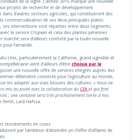
e conduite de la vigne. L’année 2015 marque une nouvelle
aux projets de recherche et de développement
dans d’autres secteurs agricoles, qui constitueront des
la commercialisation de ses deux principales plates-
, ses interventions sont réparties entre deux segments
 avec le service Cropwin et celui des plantes pérennes
ier marché sera d’ailleurs conforté par la toute nouvelle
le pour l’amande.
ts-Unis, particulièrement la Californie, grand vignoble et
tpelliéraine vient d’ailleurs d’être
choisie par le
oposer une nouvelle offre de services intégrés auprès des
ut premier débimètre connecté pour l’agriculture au monde,
our les adapter aux vrais besoins des cultures.
« Nous ne
rs mis au point avec la collaboration du
CEA
et qui font
ervices ; une centaine sera très prochainement livrée à nos
e fierté, Laïd Hafssa.
 des recrutements en cours
isent par l’ambition d’atteindre un chiffre d’affaires de
és.