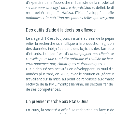
d’expertise dans l’approche mécaniste de la modélis
service pour une agriculture de précision »
, définit l
montpelliéraine, Laïd Hafssa. ITK a développé en effe
maladies et la nutrition des plantes telles que les gran
Des outils d’aide à la décision efficace
Le siège d’ITK est toujours installé au sein de la pépin
relier la recherche scientifique à la production agricol
des données intégrées dans des logiciels (les fameu
d’intrants. L’objectif est d’
« accompagner nos clients ver
conseils pour une conduite optimale et réaliste de leur
environnementaux, climatiques et économiques. »
ITK a débuté ses activités en développant un outil d’a
années plus tard, en 2006, avec le soutien du géant Bay
travaillant sur la mise au point de réponses aux malad
l’activité de la PME montpelliéraine, un secteur fer d
de ses compétences.
Un premier marché aux Etats-Unis
En 2009, la société a affiné sa recherche en faveur d