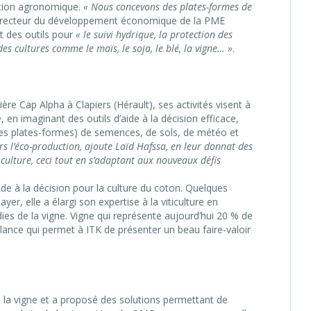
ation agronomique.
« Nous concevons des plates-formes de
e directeur du développement économique de la PME
t des outils pour
« le suivi hydrique, la protection des
des cultures comme le maïs, le soja, le blé, la vigne… »
.
ière Cap Alpha à Clapiers (Hérault), ses activités visent à
e, en imaginant des outils d’aide à la décision efficace,
ses plates-formes) de semences, de sols, de météo et
s l’éco-production, ajoute Laïd Hafssa, en leur donnat des
 culture, ceci tout en s’adaptant aux nouveaux défis
ide à la décision pour la culture du coton. Quelques
er, elle a élargi son expertise à la viticulture en
ies de la vigne. Vigne qui représente aujourd’hui 20 % de
e lance qui permet à ITK de présenter un beau faire-valoir
e la vigne et a proposé des solutions permettant de