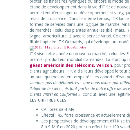
piloter les itinéraires hydriques ou encore le mode d
étape de développement dans la vie d’ITK : de nouve
permettent d’envisager un développement stratégique 
relais de croissance. Dans le même temps, ITK lance 
formes de services dans une logique de marché. Ainsi
de marchés : celui des plantes annuelles (blé, maïs…)
(vigne, arboriculture…) avec le service Vintel. Ce dern
filiale baptisée ITK Orchards, qui développe un modè
ITK vise cette année un nouveau marché, celui des Eta
premier producteur mondial d’amandes. La start-up mon
géant américain des télécoms, Verizon
, pour pr
clients agriculteurs. ITK a d’ailleurs développé le to
un outil qui mesure en temps réel les apports d’eau p
vendons pas de débimètres – que nous avons par ailleu
l’objet de brevets -, ils font partie de notre offre de s
clients Vintel en Californie »
, conclut, avec une légitim
LES CHIFFRES CLÉS
CA : près de 4 M€
Effectif : 45, forte croissance et actuellement
Les perspectives de développement d’ITK se tradu
8 à 9 M € en 2020 pour un effectif de 100 salari