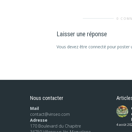
0 COM
Laisser une réponse
Vous devez être connecté pour poster
Nous contacter
Article
Mail
contact@vinseo.com
Adresse
4 août 20
170 Boulevard du Chapitre
34750 Villeneuve-lès-Maguelone