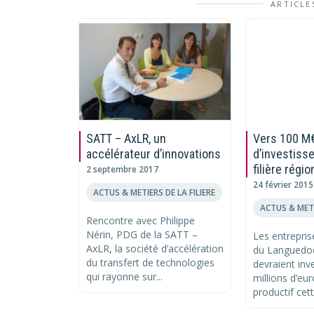
ARTICLE
SATT – AxLR, un
Vers 100 M
accélérateur d’innovations
d’investiss
filière régio
2 septembre 2017
24 février 2015
ACTUS & METIERS DE LA FILIERE
ACTUS & METI
Rencontre avec Philippe
Nérin, PDG de la SATT –
Les entreprise
AxLR, la société d’accélération
du Languedoc
du transfert de technologies
devraient inv
qui rayonne sur...
millions d’eur
productif cett