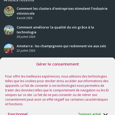
Comment les clusters d’entreprises stimulent l’industrie
vitivinicole
4 août 2026
Comment améliorer la qualité du vin grâce à la
technologie
28 juillet 2026
Amoterra : les champignons qui redonnent vie aux sols
22 juillet 2026
Gérer le consentement
Nos prochaines rencontres
Voir tous les événements
Pour offrir les meilleures expériences, nous utilisons des technologies
telles que les cookies pour stocker et/ou accéder aux informations des
appareils. Le fait de consentir à ces technologies nous permettra de
Suivez-nous sur les réseaux !
traiter des données telles que le comportement de navigation ou les ID
uniques sur ce site. Le fait de ne pas consentir ou de retirer son
consentement peut avoir un effet négatif sur certaines caractéristiques
et fonctions.
Fonctionnel
Toujours activé