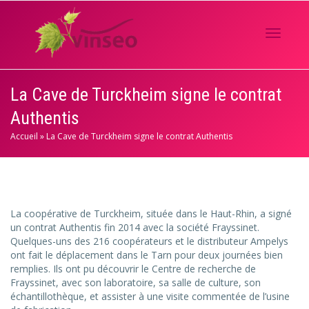
Activer/
La Cave de Turckheim signe le contrat
Authentis
navigati
Accueil
»
La Cave de Turckheim signe le contrat Authentis
La coopérative de Turckheim, située dans le Haut-Rhin, a signé
un contrat Authentis fin 2014 avec la société Frayssinet.
Quelques-uns des 216 coopérateurs et le distributeur Ampelys
ont fait le déplacement dans le Tarn pour deux journées bien
remplies. Ils ont pu découvrir le Centre de recherche de
Frayssinet, avec son laboratoire, sa salle de culture, son
échantillothèque, et assister à une visite commentée de l’usine