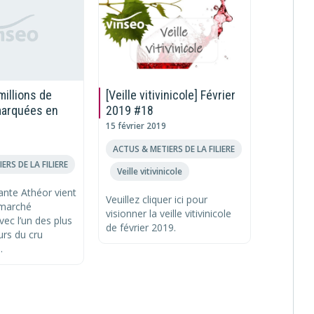
millions de
[Veille vitivinicole] Février
« Trans
marquées en
2019 #18
concept
en véri
15 février 2019
13 janvier
ACTUS & METIERS DE LA FILIERE
ERS DE LA FILIERE
ACTUS & 
Veille vitivinicole
,
ante Athéor vient
Geovina 
Veuillez cliquer ici pour
 marché
applicat
visionner la veille vitivinicole
ec l’un des plus
smartpho
de février 2019.
urs du cru
permet a
.
oenophile
facileme
l’offre...