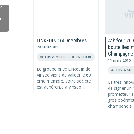
e]
es
3:
es
la
la
LINKEDIN : 60 membres
Athéor : 20 
on
bouteilles 
28 juillet 2015
et
Champagne
ur
ACTUS & METIERS DE LA FILIERE
11 mars 2015
Le groupe privé LinkedIn de
ACTUS & METI
Vinseo viens de valider le 60
eme membre. Votre société
La très innov
est adhérente à Vinseo,...
de signer un
prometteur av
gros opérate
champenois...