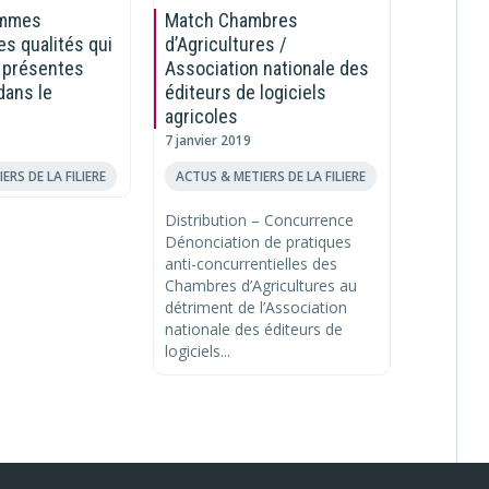
femmes
Match Chambres
Les con
es qualités qui
d’Agricultures /
Guilhem 
 présentes
Association nationale des
de la S
dans le
éditeurs de logiciels
7 juillet 2
agricoles
ACTUS & 
7 janvier 2019
Rencontr
ERS DE LA FILIERE
ACTUS & METIERS DE LA FILIERE
Marty, le
Station 
Distribution – Concurrence
Méditerr
Dénonciation de pratiques
groupe S
anti-concurrentielles des
Professio
Chambres d’Agricultures au
détriment de l’Association
nationale des éditeurs de
logiciels...