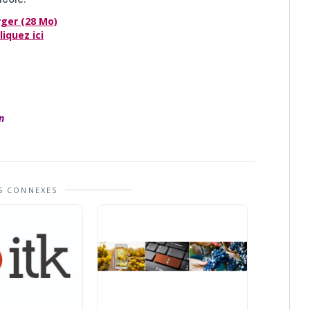
rger (28 Mo)
liquez ici
n
S CONNEXES