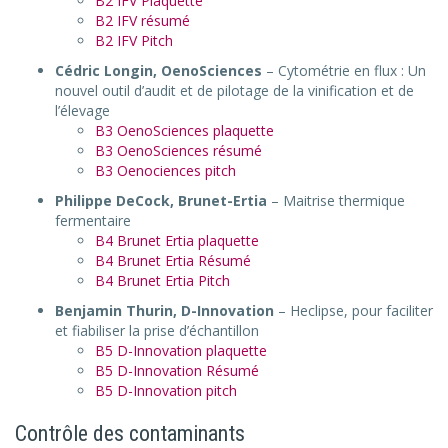
B2 IFV Plaquette
B2 IFV résumé
B2 IFV Pitch
Cédric Longin, OenoSciences
– Cytométrie en flux : Un
nouvel outil d’audit et de pilotage de la vinification et de
l’élevage
B3 OenoSciences plaquette
B3 OenoSciences résumé
B3 Oenociences pitch
Philippe DeCock, Brunet-Ertia
– Maitrise thermique
fermentaire
B4 Brunet Ertia plaquette
B4 Brunet Ertia Résumé
B4 Brunet Ertia Pitch
Benjamin Thurin, D-Innovation
– Heclipse, pour faciliter
et fiabiliser la prise d’échantillon
B5 D-Innovation plaquette
B5 D-Innovation Résumé
B5 D-Innovation pitch
Contrôle des contaminants