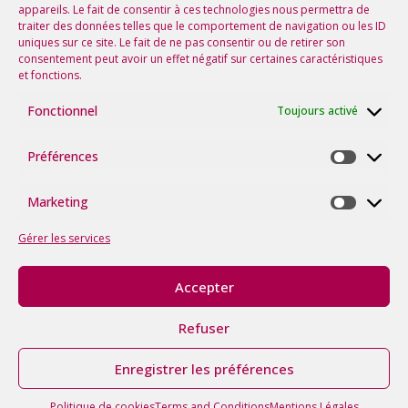
appareils. Le fait de consentir à ces technologies nous permettra de
Suivez-nous sur les réseaux !
traiter des données telles que le comportement de navigation ou les ID
uniques sur ce site. Le fait de ne pas consentir ou de retirer son
consentement peut avoir un effet négatif sur certaines caractéristiques
et fonctions.
Fonctionnel
Toujours activé
Préférences
Préfére
Marketing
Marketi
Gérer les services
Accepter
©2026
tous
Refuser
droits
Politique
Mentions
Avec le soutien de la
réservés.
itk
|
|
de
Légales
Région Occitanie
Made
Cookies
Enregistrer les préférences
with ♥
by
Politique de cookies
Terms and Conditions
Mentions Légales