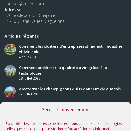
contact@vinseo.com
Adresse
170 Boulevard du Chapitre
34750 Villeneuve-lès-Maguelone
Articles récents
Comment les clusters d’entreprises stimulent l’industrie
vitivinicole
4 août 2026
Comment améliorer la qualité du vin grâce à la
technologie
28 juillet 2026
Amoterra : les champignons qui redonnent vie aux sols
22 juillet 2026
Gérer le consentement
Nos prochaines rencontres
Voir tous les événements
Pour offrir les meilleures expériences, nous utilisons des technologies
telles que les cookies pour stocker et/ou accéder aux informations des