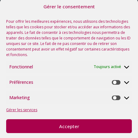
Gérer le consentement
Nos prochaines rencontres
Voir tous les événements
Pour offrir les meilleures expériences, nous utilisons des technologies
telles que les cookies pour stocker et/ou accéder aux informations des
appareils. Le fait de consentir à ces technologies nous permettra de
Suivez-nous sur les réseaux !
traiter des données telles que le comportement de navigation ou les ID
uniques sur ce site. Le fait de ne pas consentir ou de retirer son
consentement peut avoir un effet négatif sur certaines caractéristiques
et fonctions.
Fonctionnel
Toujours activé
Préférences
Préfére
Marketing
Marketi
Gérer les services
Accepter
©2026
tous