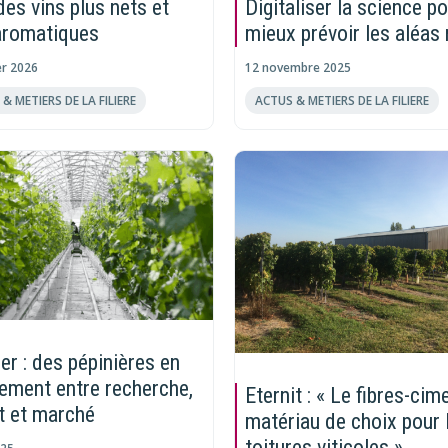
des vins plus nets et
Digitaliser la science p
aromatiques
mieux prévoir les aléas 
er 2026
12 novembre 2025
& METIERS DE LA FILIERE
ACTUS & METIERS DE LA FILIERE
er : des pépinières en
ment entre recherche,
Eternit : « Le fibres-cim
t et marché
matériau de choix pour 
toitures viticoles »