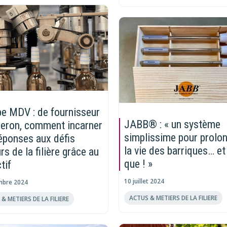
e MDV : de fournisseur
JABB® : « un système
neron, comment incarner
simplissime pour prolo
éponses aux défis
la vie des barriques… et
rs de la filière grâce au
que ! »
tif
10 juillet 2024
mbre 2024
ACTUS & METIERS DE LA FILIERE
& METIERS DE LA FILIERE