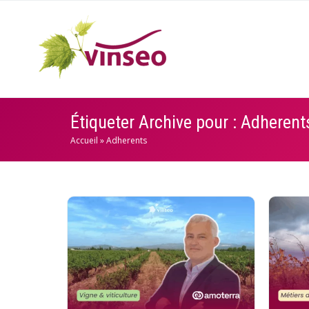
Étiqueter Archive pour : Adherent
Accueil
»
Adherents