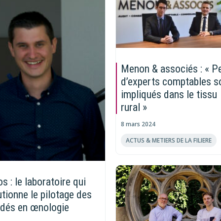
Menon & associés : « P
d’experts comptables s
impliqués dans le tissu
rural »
8 mars 2024
ACTUS & METIERS DE LA FILIERE
s : le laboratoire qui
utionne le pilotage des
dés en œnologie