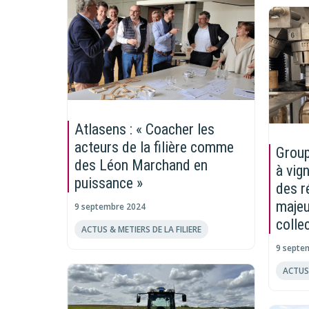
Atlasens : « Coacher les
acteurs de la filière comme
Group
des Léon Marchand en
à vig
puissance »
des r
majeu
9 septembre 2024
collec
ACTUS & METIERS DE LA FILIERE
9 septe
ACTUS 